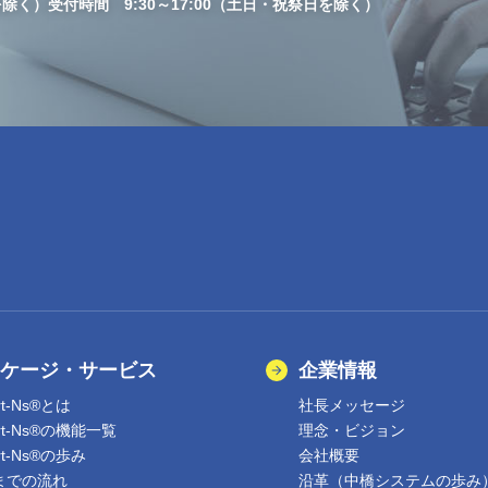
を除く）
受付時間 9:30～17:00（土日・祝祭日を除く）
ケージ・サービス
企業情報
rt-Ns®とは
社長メッセージ
ert-Ns®の機能一覧
理念・ビジョン
rt-Ns®の歩み
会社概要
までの流れ
沿革（中橋システムの歩み