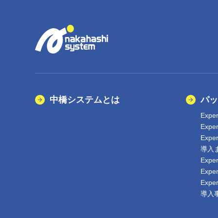
中橋システムとは
パッ
Expe
Exp
Expe
導入
Exp
Exp
Exp
導入